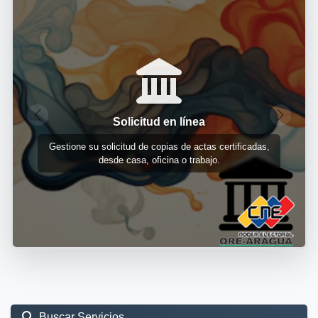
Solicitud en línea
Anterior
Siguien
Copias actas c
u solicitud de copias de actas certificadas,
Matrimonio,
desde casa, oficina o trabajo.
Buscar Servicios