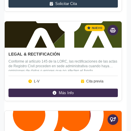
Solicitar Cita
Legal
NUEVO
LEGAL & RECTIFICACIÓN
Conforme al artículo 145 de la LORC, las rectificaciones de las actas
de Registro Civil proceden en sede administrativa cuando haya
omisiones de datos o errores que no afecten el fondo.
L-V
Cita previa
Más Info
Presencial